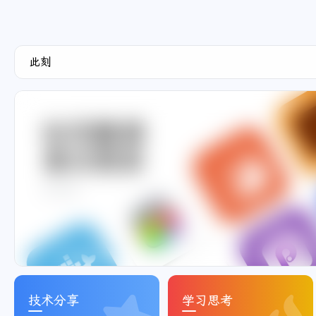
此刻
松花酿酒
春水煎茶
百川归海
技术分享
学习思考